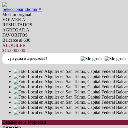
Seleccionar idioma
▼
Mostrar original
VOLVER A
RESULTADOS
AGREGAR A
FAVORITOS
Balcarce al 600
ALQUILER
$15.000.000
,
¿te gusta esta propiedad?
Detalles de la Propiedad
Dirección