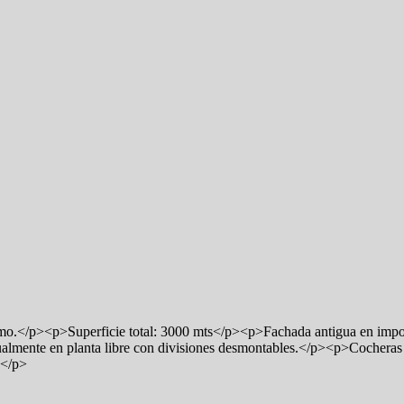
 Telmo.</p><p>Superficie total: 3000 mts</p><p>Fachada antigua en im
ente en planta libre con divisiones desmontables.</p><p>Cocheras (6
</p>