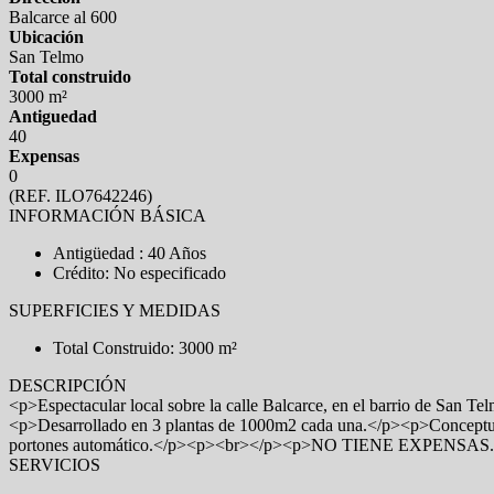
Balcarce al 600
Ubicación
San Telmo
Total construido
3000 m²
Antiguedad
40
Expensas
0
(REF. ILO7642246)
INFORMACIÓN BÁSICA
Antigüedad : 40 Años
Crédito: No especificado
SUPERFICIES Y MEDIDAS
Total Construido: 3000 m²
DESCRIPCIÓN
<p>Espectacular local sobre la calle Balcarce, en el barrio de San
<p>Desarrollado en 3 plantas de 1000m2 cada una.</p><p>Conceptualm
portones automático.</p><p><br></p><p>NO TIENE EXPENSAS.
SERVICIOS